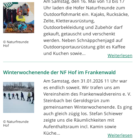
Am Samstag, den 16. Mai von 13 bis 17
Uhr laden die Hofer Naturfreunde zum
Outdoorflohmarkt ein. Kajaks, Rucksäcke,
Zelte, Kletterausrüstung,
Outdoorbekleidung und Zubehör darf
gekauft, getauscht und verschenkt
werden. Neben Schnäppchenjagd auf
© Naturfreunde
Hof
Outdoorsportausrüstung gibt es Kaffee
und Kuchen sowie...
Weiterlesen
Winterwochenende der NF Hof im Frankenwald
Am Samstag, den 31.01.2026 11 Uhr war
es endlich soweit. Wir trafen uns am
Vereinsheim des Frankenwaldvereins e. V.
Steinbach bei Geroldsgrün zum
gemeinsamen Winterwochenende. Es ging
auch gleich zügig los. Stefan Schiewer
zeigte uns die Räumlichkeiten mit
© Naturfreunde
Hof
Aufenthaltsraum incl. Kamin sowie
Küche...
Weiterlesen