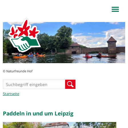
NaturFreunde Hof
Jump to navigation
© Naturfreunde Hof
Suchformular
Suche
Sie
Startseite
sind
hier
Paddeln in und um Leipzig